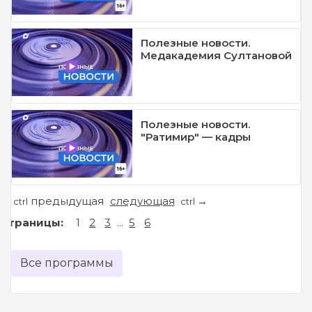
Полезные новости.
Медакадемия Султановой
Полезные новости.
"Ратимир" — кадры
предыдущая
следующая
←
→
ctrl
ctrl
Страницы:
1
2
3
...
5
6
Все программы