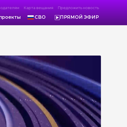
модателям
Карта вещания
Предложить новость
проекты
СВО
ПРЯМОЙ ЭФИР