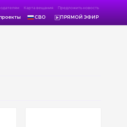
модателям
Карта вещания
Предложить новость
проекты
СВО
ПРЯМОЙ ЭФИР