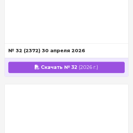
№ 32 (2372) 30 апреля 2026
Скачать № 32
(2026 г.)