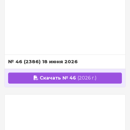
№ 46 (2386) 18 июня 2026
Скачать № 46
(2026 г.)