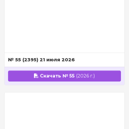
№ 55 (2395) 21 июля 2026
Скачать № 55
(2026 г.)