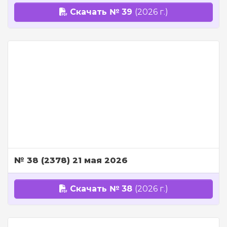
Скачать № 39
(2026 г.)
№ 38 (2378) 21 мая 2026
Скачать № 38
(2026 г.)