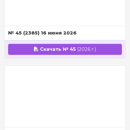
№ 45 (2385) 16 июня 2026
Скачать № 45
(2026 г.)