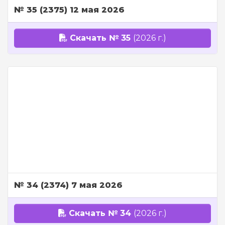
№ 35 (2375) 12 мая 2026
Скачать № 35
(2026 г.)
№ 34 (2374) 7 мая 2026
Скачать № 34
(2026 г.)