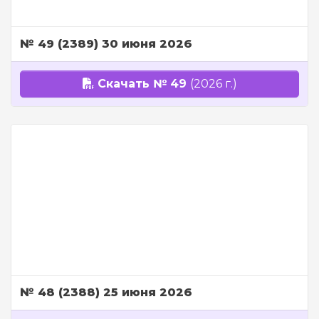
№ 49 (2389) 30 июня 2026
Скачать № 49
(2026 г.)
№ 48 (2388) 25 июня 2026