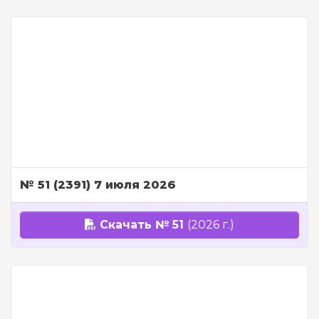
№ 51 (2391) 7 июля 2026
Скачать № 51
(2026 г.)