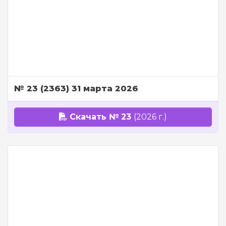
№ 23 (2363) 31 марта 2026
Скачать № 23
(2026 г.)