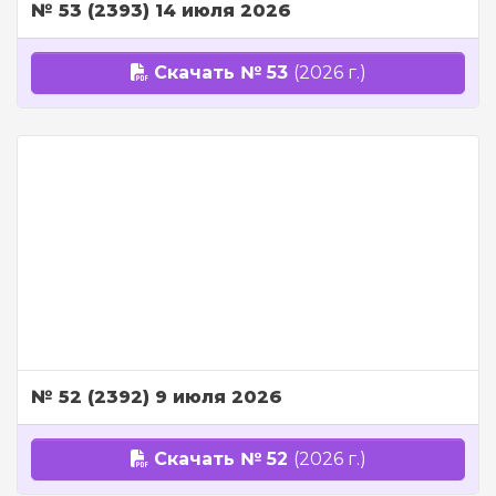
№ 53 (2393) 14 июля 2026
Скачать № 53
(2026 г.)
№ 52 (2392) 9 июля 2026
Скачать № 52
(2026 г.)