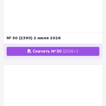
№ 50 (2390) 2 июля 2026
Скачать № 50
(2026 г.)