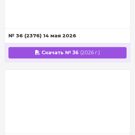
№ 36 (2376) 14 мая 2026
Скачать № 36
(2026 г.)