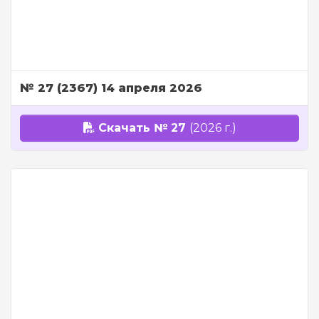
№ 27 (2367) 14 апреля 2026
Скачать № 27
(2026 г.)