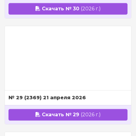
Скачать № 30
(2026 г.)
№ 29 (2369) 21 апреля 2026
Скачать № 29
(2026 г.)