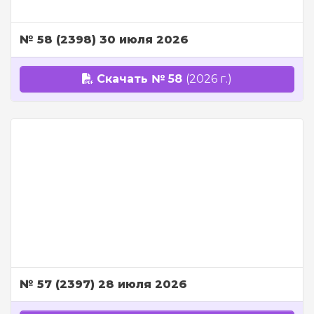
№ 58 (2398) 30 июля 2026
Скачать № 58
(2026 г.)
№ 57 (2397) 28 июля 2026