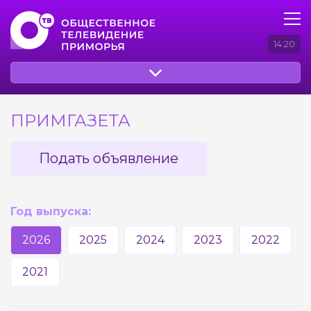
14:20
ПРИМГАЗЕТА
Подать объявление
Год выпуска:
2026
2025
2024
2023
2022
2021