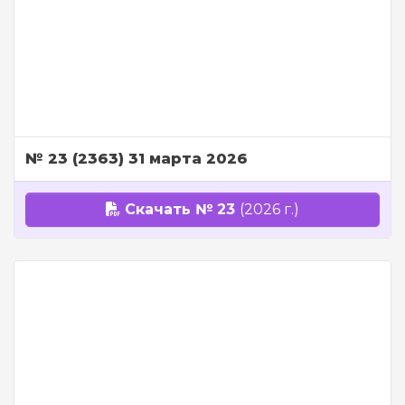
№ 23 (2363) 31 марта 2026
Скачать № 23
(2026 г.)