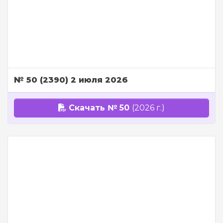
№ 50 (2390) 2 июля 2026
Скачать № 50
(2026 г.)