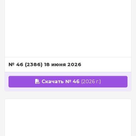
№ 46 (2386) 18 июня 2026
Скачать № 46
(2026 г.)