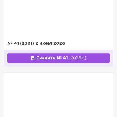
№ 41 (2381) 2 июня 2026
Скачать № 41
(2026 г.)