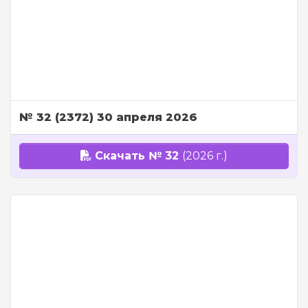
№ 32 (2372) 30 апреля 2026
Скачать № 32
(2026 г.)