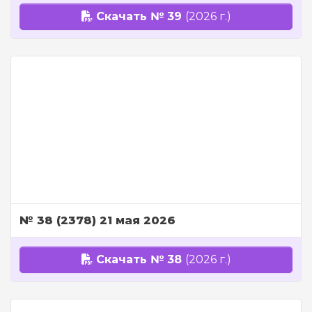
Скачать № 39
(2026 г.)
№ 38 (2378) 21 мая 2026
Скачать № 38
(2026 г.)