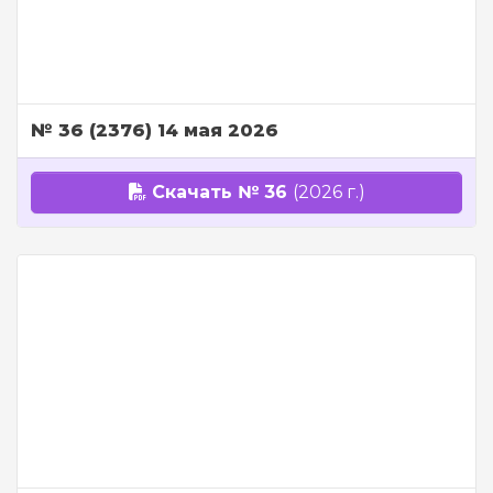
№ 36 (2376) 14 мая 2026
Скачать № 36
(2026 г.)