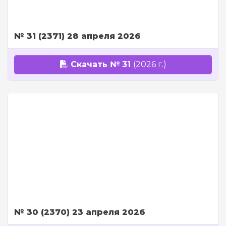
№ 31 (2371) 28 апреля 2026
Скачать № 31
(2026 г.)
№ 30 (2370) 23 апреля 2026