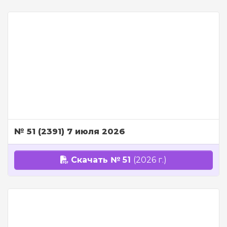
№ 51 (2391) 7 июля 2026
Скачать № 51
(2026 г.)