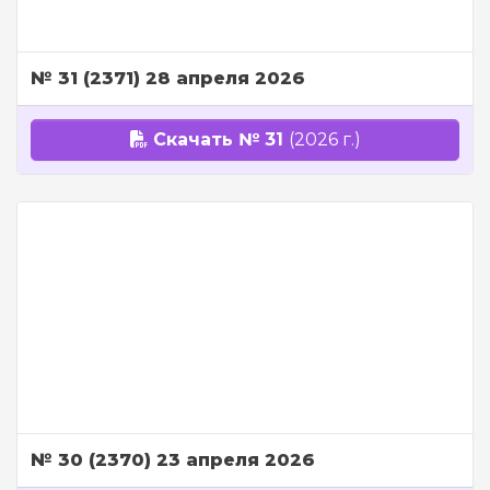
№ 31 (2371) 28 апреля 2026
Скачать № 31
(2026 г.)
№ 30 (2370) 23 апреля 2026