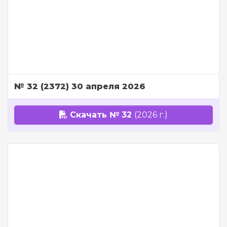
№ 32 (2372) 30 апреля 2026
Скачать № 32
(2026 г.)