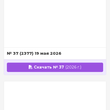
№ 37 (2377) 19 мая 2026
Скачать № 37
(2026 г.)