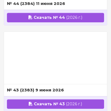
№ 44 (2384) 11 июня 2026
Скачать № 44
(2026 г.)
№ 43 (2383) 9 июня 2026
Скачать № 43
(2026 г.)