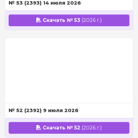
№ 53 (2393) 14 июля 2026
Скачать № 53
(2026 г.)
№ 52 (2392) 9 июля 2026
Скачать № 52
(2026 г.)