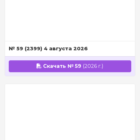
№ 59 (2399) 4 августа 2026
Скачать № 59
(2026 г.)