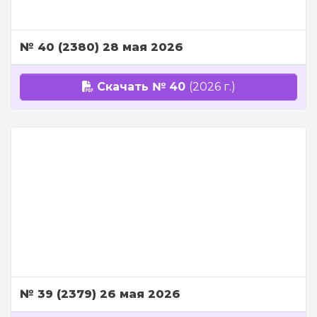
№ 40 (2380) 28 мая 2026
Скачать № 40
(2026 г.)
№ 39 (2379) 26 мая 2026