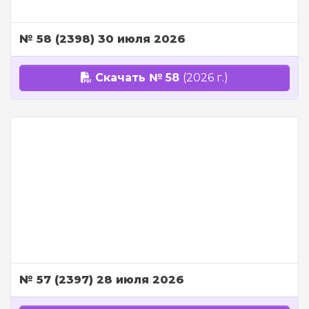
№ 58 (2398) 30 июля 2026
Скачать № 58
(2026 г.)
№ 57 (2397) 28 июля 2026