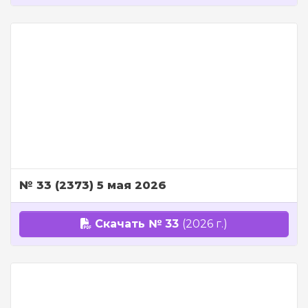
№ 33 (2373) 5 мая 2026
Скачать № 33
(2026 г.)