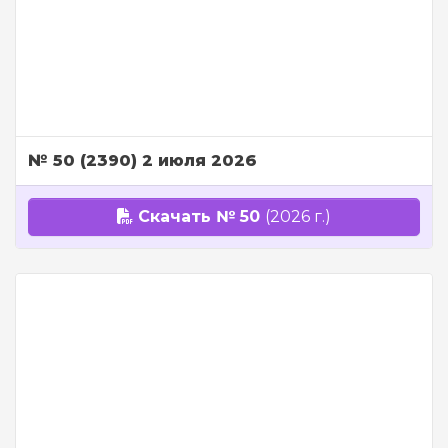
№ 50 (2390) 2 июля 2026
Скачать № 50
(2026 г.)