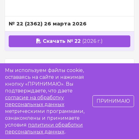
№ 22 (2362) 26 марта 2026
Скачать № 22
(2026 г.)
Мы используем файлы cookie,
оставаясь на сайте и нажимая
кнопку «ПРИНИМАЮ». Вы
подтверждаете, что даете
согласие на обработку
ПРИНИМАЮ
персональных данных
метрическими программами,
ознакомлены и принимаете
условия
политики обработки
персональных данных
..
№ 21 (2361) 24 марта 2026