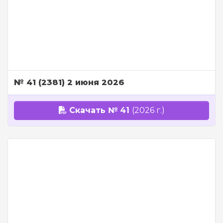
№ 41 (2381) 2 июня 2026
Скачать № 41
(2026 г.)